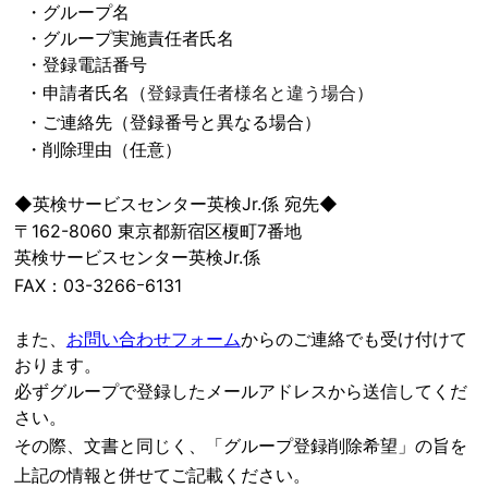
・グループ名
・
グループ実施責任者氏名
・
登録電話番号
・申請者氏名（
登録責任者様名と違う場合
）
・ご連絡先（登録番号と異なる場合）
・
削除理由
（任意）
◆
英検サービスセンター英検Jr.係 宛先◆
〒162-8060 東京都新宿区榎町7番地
英検サービスセンター英検Jr.係
FAX：03-3266ｰ6131
また、
お問い合わせフォーム
からのご連絡でも受け付けて
おります。
必ずグループで登録したメールアドレスから送信してくだ
さい。
その際、文書と同じく、
「グループ登録削除希望」の旨を
上記の情報と併せてご記載ください。